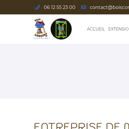
06 12 55 23 00
Les Pilliers
58110 Alluy
06 12 55 23 00
ACCUEIL
EXTENSI
Adresse email de réception

ENTREPRISE DE M