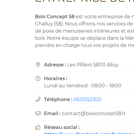
Code Captcha

Bois Concept 58
est votre entreprise de 
Rafraîchir le captcha

Challuy (58). Nous offrons nos services de 
de pose de menuiseries intérieures et ex
En cochant cette case, vous consentez à recevoir nos propositions c
bois. Notre équipe se déplace dans la Niè
à l'adresse email indiqué ci-dessus. Vous pouvez vous désinscrire à 
en utilisant
le formulaire de désinscription
.
prendre en charge tous vos projets de me
Inscription
Adresse :
Les Pilliers 58110 Alluy

Horaires :

Lundi au Vendredi : 08:00 - 18:00
Téléphone :
0612552300

Email :
contact@boisconcept58.fr

Réseau social :
