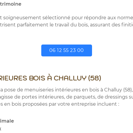
atrimoine
est soigneusement sélectionné pour répondre aux normes
risent parfaitement le travail du bois, assurant des finit
06 12 55 23 00
IEURES BOIS À CHALLUY (58)
 pose de menuiseries intérieures en bois à Challuy (58),
s'agisse de portes intérieures, de parquets, de dressing
 en bois proposées par votre entreprise incluent :
timale
x