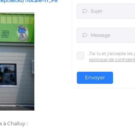
ept58130/?locale=fr_FR
Sujet

Message

J'ai lu et j'accepte les
politique de confident
Envoyer
 à Challuy :