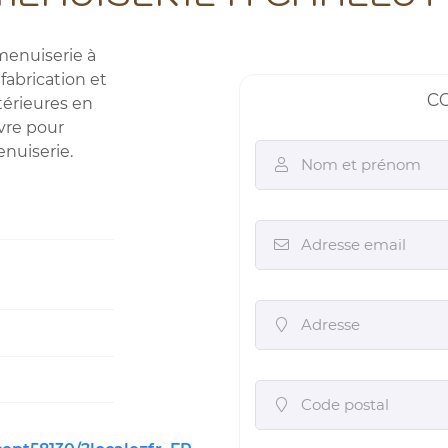
menuiserie à
fabrication et
CO
térieures en
ommerciales
vre pour
tout moment
nuiserie.
Nom et prénom

Adresse email

Adresse

Code postal
