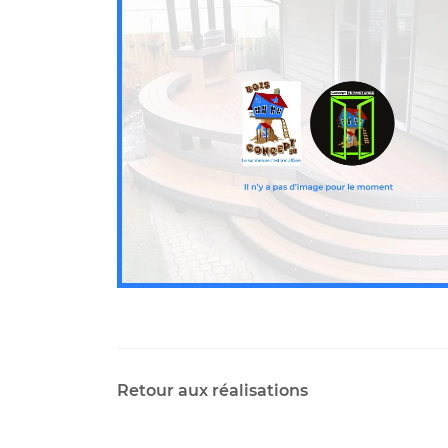
Code Captcha

Rafraîchir le captcha

En cochant cette case, vous consentez à recevoir nos propositions c
à l'adresse email indiqué ci-dessus. Vous pouvez vous désinscrire à 
en utilisant
le formulaire de désinscription
.
Inscription
Retour aux réalisations