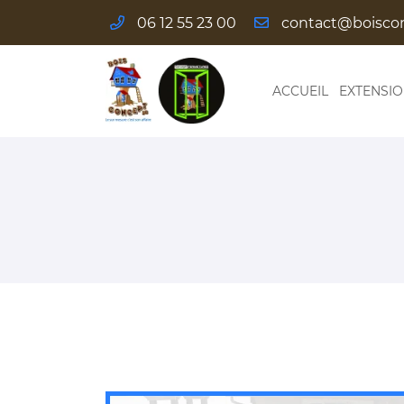
06 12 55 23 00
Les Pilliers
58110 Alluy
06 12 55 23 00
ACCUEIL
EXTENSI
Adresse email de réception
