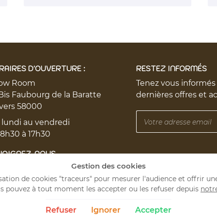
RAIRES D'OUVERTURE :
RESTEZ INFORMÉS
ow Room
Tenez vous informés
Bis Faubourg de la Baratte
dernières offres et a
vers 58000
 lundi au vendredi
 8h30 à 17h30
JOIGNEZ-NOUS
Gestion des cookies
lisation de cookies "traceurs" pour mesurer l'audience et offrir un
s pouvez à tout moment les accepter ou les refuser depuis
notr
Refuser
Ignorer
Accepter