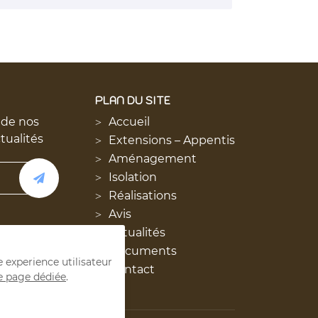
PLAN DU SITE
 de nos
Accueil
ctualités
Extensions – Appentis
Aménagement
Isolation
Réalisations
Avis
Actualités
Documents
e experience utilisateur
Contact
e page dédiée
.