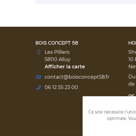
BOIS CONCEPT 58
HO
Les Pilliers
Sh
58110 Alluy
10 
Afficher la carte
Ne
Du
de
06 12 55 23 00
RE
Ce site nécessite l'uti
optimale. Vou