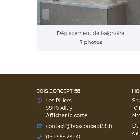
Déplacement de baignoire
7 photos
BOIS CONCEPT 58
HO
Les Pilliers
Sh
58110 Alluy
10 
Afficher la carte
Ne
Du
de
06 12 55 23 00