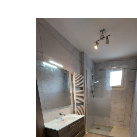
Code Captcha

Rafraîchir le captcha

En cochant cette case, vous consentez à recevoir nos propositions c
à l'adresse email indiqué ci-dessus. Vous pouvez vous désinscrire à 
en utilisant
le formulaire de désinscription
.
Inscription