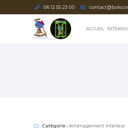
06 12 55 23 00
Les Pilliers
58110 Alluy
06 12 55 23 00
ACCUEIL
EXTENSI
Adresse email de réception

Catégorie :
Aménagement intérieur
